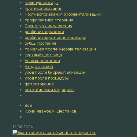
полинуклеотиды
противопоказания
Противопоказания биоревитализации
профилактика старения
Процедуры омоложения
реабилитация кожи
реабилитация после инъекций
рубцы постакне
то нельзя после биоревитализации
тусклый цвет лица
Увлажнение кожи
Уход за кожей
уход после биоревитализации
уход после процедуры
фотостарение
эстетическая медицина
Все
Юрий Иванович Шестаков
12.06.2024