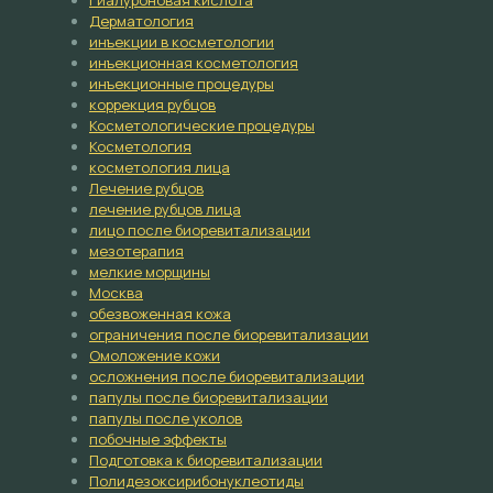
Гиалуроновая кислота
Дерматология
инъекции в косметологии
инъекционная косметология
инъекционные процедуры
коррекция рубцов
Косметологические процедуры
Косметология
косметология лица
Лечение рубцов
лечение рубцов лица
лицо после биоревитализации
мезотерапия
мелкие морщины
Москва
обезвоженная кожа
ограничения после биоревитализации
Омоложение кожи
осложнения после биоревитализации
папулы после биоревитализации
папулы после уколов
побочные эффекты
Подготовка к биоревитализации
Полидезоксирибонуклеотиды