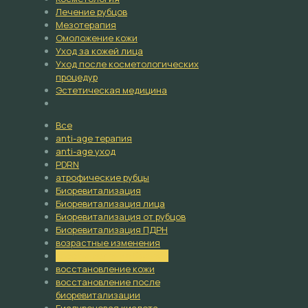
Лечение рубцов
Мезотерапия
Омоложение кожи
Уход за кожей лица
Уход после косметологических
процедур
Эстетическая медицина
Все
anti-age терапия
anti-age уход
PDRN
атрофические рубцы
Биоревитализация
Биоревитализация лица
Биоревитализация от рубцов
Биоревитализация ПДРН
возрастные изменения
восстановление барьера
восстановление кожи
восстановление после
биоревитализации