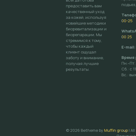
подъезд
предоставить вам
качественный уход
Телеф
за кожей, используя
00-25
новейшие методики
биоревитализации и
WhatsA
биорепарации. Мы
00 25
стремимся к тому,
чтобы каждый
E-mail:
клиент ощущал
Время 
заботу и внимание,
Пн.–Пт.
получая лучшие
Сб.: с 1
результаты.
Вс.: в
© 2026 Betheme by
Muffin group
| Al
Политика