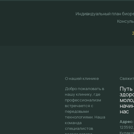
Индивидуальный план биоре
Консуль
О нашей клинике
Свяжит
Путь 
Добро пожаловать в
здор
нашу клинику, где
моло
профессионализм
начи
встречается с
нас
передовыми
технологиями. Наша
Адрес:
команда
123592,
специалистов
Кулаков
всегда готова