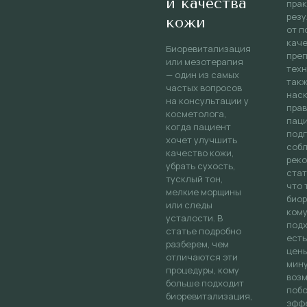
и качества
прак
резу
кожи
от п
каче
Биоревитализация
преп
или мезотерапия
техн
— один из самых
такж
частых вопросов
нас
на консультации у
пра
косметолога,
пац
когда пациент
подг
хочет улучшить
соб
качество кожи,
реко
убрать сухость,
стат
тусклый тон,
что 
мелкие морщины
биор
или следы
кому
усталости. В
подх
статье подробно
есть
разберем, чем
цены
отличаются эти
мину
процедуры, кому
воз
больше подходит
поб
биоревитализация,
эфф