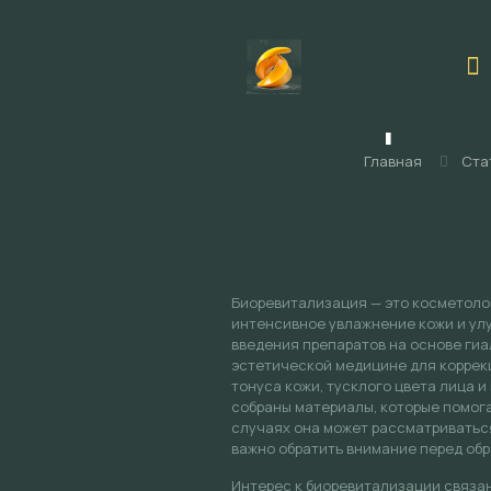
Биорев
Главная
Ста
Биоревитализация — это косметоло
интенсивное увлажнение кожи и ул
введения препаратов на основе гиа
эстетической медицине для коррек
тонуса кожи, тусклого цвета лица и
собраны материалы, которые помогаю
случаях она может рассматриваться
важно обратить внимание перед об
Интерес к биоревитализации связан