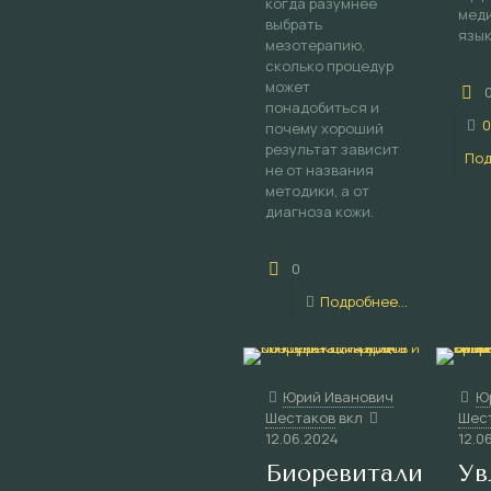
когда разумнее
мед
выбрать
язык
мезотерапию,
сколько процедур
может
понадобиться и
0
почему хороший
результат зависит
Под
не от названия
методики, а от
диагноза кожи.
0
Подробнее...
Юрий Иванович
Ю
Шестаков
вкл
Шес
12.06.2024
12.0
Биоревитализаци
Ув