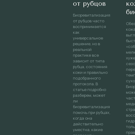
от рубцов
ко
би
Биоревитализация
от рубцов часто
Обе
воспринимается
кожа
как
выгл
универсальное
быс
решение, но в
«соб
реальной
мелк
практике все
хуже
зависит от типа
сез
рубца, состояния
пер
кожи и правильно
темп
подобранного
сухо
протокола. В
Био
статье подробно
може
разберем, может
час
ли
мед
биоревитализация
стра
помочь при рубцах,
вос
когда она
гидр
действительно
толь
уместна, какие
пра