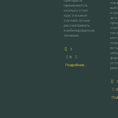
препараты
пока
применяются,
выбо
сколько стоит
и гр
курс и в каких
до и
случаях лучше
проц
рассматривать
стат
комбинированное
как 
лечение.
мето
подх
есть
3
цены
0
фор
уст
Подробнее...
резу
0
Под