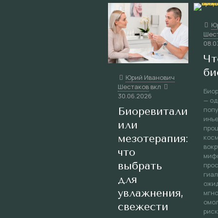
Ю
Шес
08.0
Чт
би
Юрий Иванович
Шестаков
вкл
Био
30.06.2026
— од
Биоревитализаци
поп
инъ
или
проц
мезотерапия:
косм
вокр
что
мифо
выбрать
про
гиал
для
ожи
увлажнения,
мгн
омо
свежести
риск