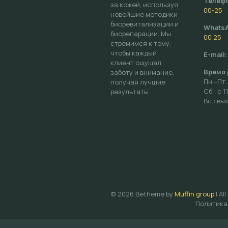
Телеф
за кожей, используя
00-25
новейшие методики
биоревитализации и
WhatsA
биорепарации. Мы
00 25
стремимся к тому,
чтобы каждый
E-mail:
клиент ощущал
Время 
заботу и внимание,
Пн.–Пт.
получая лучшие
Сб.: с 1
результаты.
Вс.: в
© 2026 Betheme by
Muffin group
| Al
Политика