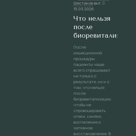
Шестаков
вкл
15.03.2026
Что нельзя
после
биоревитализаци
После
инъекционной
процедуры
пациенты чаще
всего спрашивают
не только о
результате, но и о
том, что нельзя
после
биоревитализации,
чтобы не
спровоцировать
отеки, синяки,
воспаление и
затяжное
восстановление. В