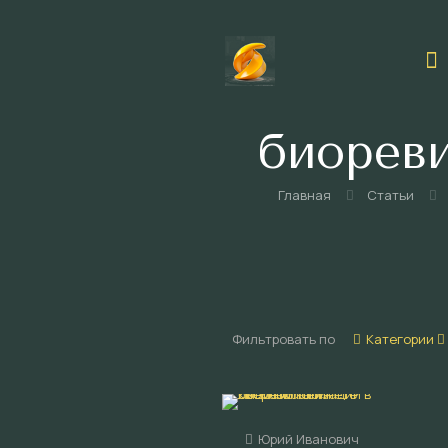
то нел
биорев
Главная
Статьи
Фильтровать по
Категории
Юрий Иванович