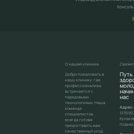
Консуль
О нашей клинике
Свяжит
Путь 
Добро пожаловать в
здор
нашу клинику, где
моло
профессионализм
начи
встречается с
нас
передовыми
технологиями. Наша
Адрес:
команда
123592,
специалистов
Кулаков
всегда готова
подъезд
предоставить вам
качественный уход