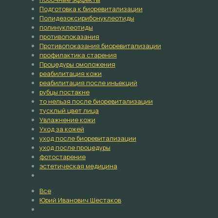
Подготовка к биоревитализации
Полидезоксирибонуклеотиды
полинуклеотиды
противопоказания
Противопоказания биоревитализации
профилактика старения
Процедуры омоложения
реабилитация кожи
реабилитация после инъекций
рубцы постакне
то нельзя после биоревитализации
тусклый цвет лица
Увлажнение кожи
Уход за кожей
уход после биоревитализации
уход после процедуры
фотостарение
эстетическая медицина
Все
Юрий Иванович Шестаков