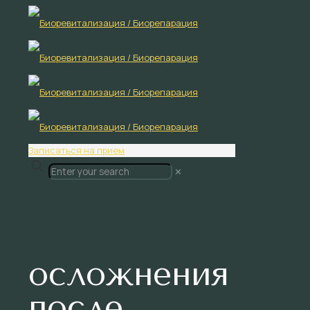
Записаться на прием
✕
осложнения
после