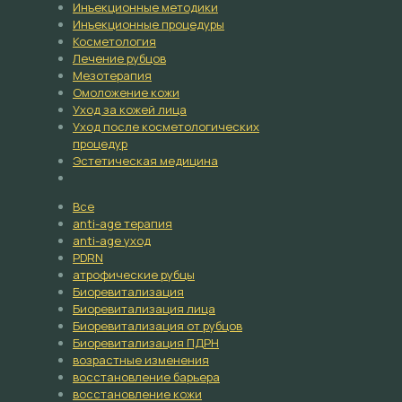
Инъекционные методики
Инъекционные процедуры
Косметология
Лечение рубцов
Мезотерапия
Омоложение кожи
Уход за кожей лица
Уход после косметологических
процедур
Эстетическая медицина
Все
anti-age терапия
anti-age уход
PDRN
атрофические рубцы
Биоревитализация
Биоревитализация лица
Биоревитализация от рубцов
Биоревитализация ПДРН
возрастные изменения
восстановление барьера
восстановление кожи