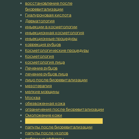
восстановление после
биоревитализации
Гиалуроновая кислота
Дерматология
инъекции в косметологии
инъекционная косметология
инъекционные процедуры
коррекция рубцов
Косметологические процедуры
Косметология
косметология лица
Лечение рубцов
лечение рубцов лица
лицо после биоревитализации
мезотерапия
мелкие морщины
Москва
обезвоженная кожа
ограничения после биоревитализации
Омоложение кожи
осложнения после биоревитализации
папулы после биоревитализации
папулы после уколов
побочные эффекты