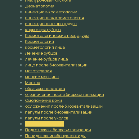
Гиалуроновая кислота
Дерматология
инъекции в косметологии
инъекционная косметология
инъекционные процедуры
коррекция рубцов
Косметологические процедуры
Косметология
косметология лица
Лечение рубцов
лечение рубцов лица
лицо после биоревитализации
мезотерапия
мелкие морщины
Москва
обезвоженная кожа
ограничения после биоревитализации
Омоложение кожи
осложнения после биоревитализации
папулы после биоревитализации
папулы после уколов
побочные эффекты
Подготовка к биоревитализации
Полидезоксирибонуклеотиды