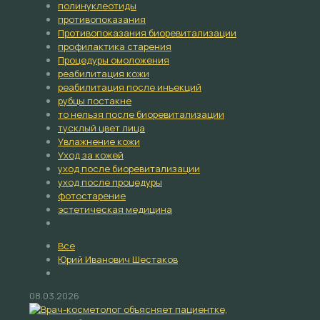
полинуклеотиды
противопоказания
Противопоказания биоревитализации
профилактика старения
Процедуры омоложения
реабилитация кожи
реабилитация после инъекций
рубцы постакне
то нельзя после биоревитализации
тусклый цвет лица
Увлажнение кожи
Уход за кожей
уход после биоревитализации
уход после процедуры
фотостарение
эстетическая медицина
Все
Юрий Иванович Шестаков
08.03.2026