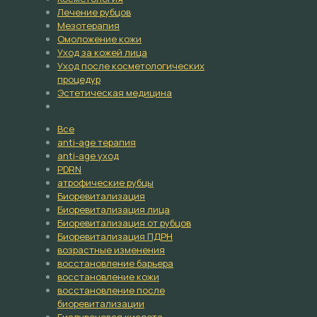
Лечение рубцов
Мезотерапия
Омоложение кожи
Уход за кожей лица
Уход после косметологических
процедур
Эстетическая медицина
Все
anti-age терапия
anti-age уход
PDRN
атрофические рубцы
Биоревитализация
Биоревитализация лица
Биоревитализация от рубцов
Биоревитализация ПДРН
возрастные изменения
восстановление барьера
восстановление кожи
восстановление после
биоревитализации