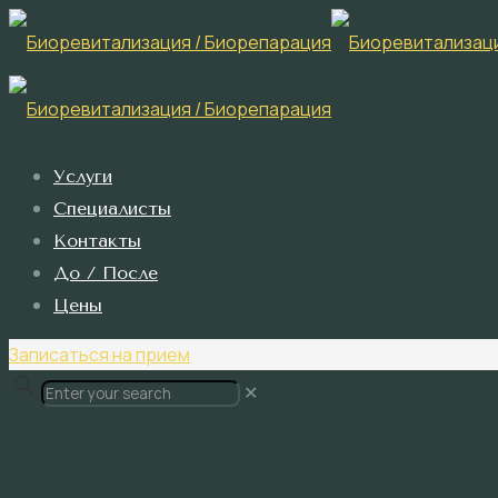
Услуги
Специалисты
Контакты
До / После
Цены
Записаться на прием
✕