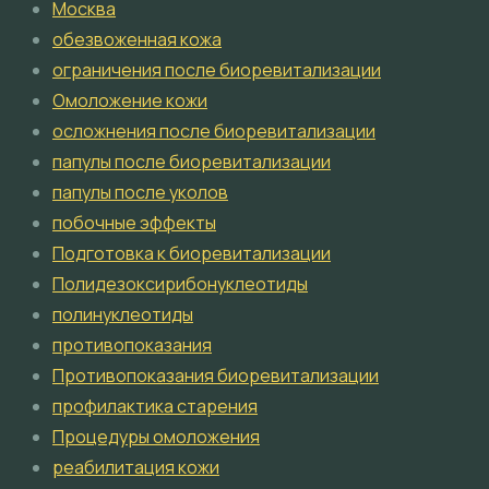
Москва
обезвоженная кожа
ограничения после биоревитализации
Омоложение кожи
осложнения после биоревитализации
папулы после биоревитализации
папулы после уколов
побочные эффекты
Подготовка к биоревитализации
Полидезоксирибонуклеотиды
полинуклеотиды
противопоказания
Противопоказания биоревитализации
профилактика старения
Процедуры омоложения
реабилитация кожи