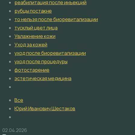
реабилитация после инъекций
рубцы постакне
то нельзя после биоревитализации
тусклый цвет лица
Увлажнение кожи
Уход за кожей
уход после биоревитализации
уход после процедуры
фотостарение
эстетическая медицина
Все
Юрий Иванович Шестаков
02.04.2026