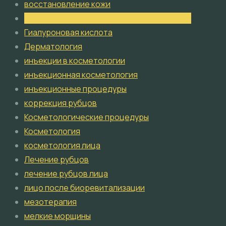
восстановление кожи
восстановление после биоревитализации
Гиалуроновая кислота
Дерматология
инъекции в косметологии
инъекционная косметология
инъекционные процедуры
коррекция рубцов
Косметологические процедуры
Косметология
косметология лица
Лечение рубцов
лечение рубцов лица
лицо после биоревитализации
мезотерапия
мелкие морщины