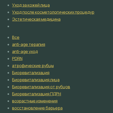
Уход за кожей лица
Уход после косметологических процедур
Эстетическая медицина
Все
anti-age терапия
anti-age уход
PDRN
атрофические рубцы
Биоревитализация
Биоревитализация лица
Биоревитализация от рубцов
Биоревитализация ПДРН
возрастные изменения
восстановление барьера