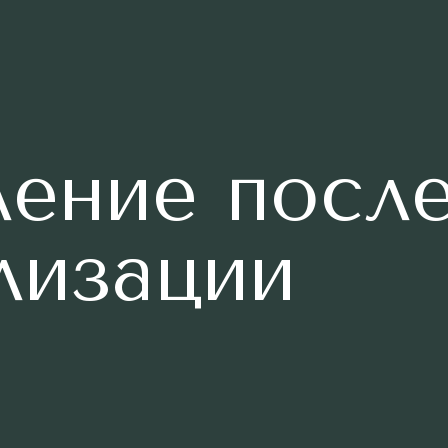
ление посл
лизации