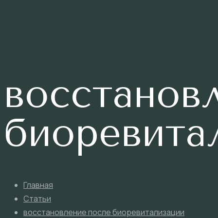
восстанов
биоревита
Главная
Статьи
восстановление после биоревитализации