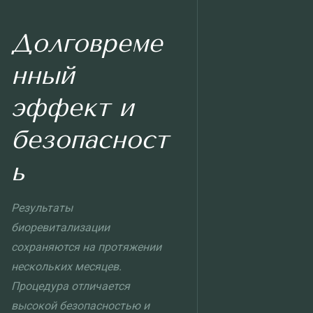
Долговреме
нный
эффект и
безопасност
ь
Результаты
биоревитализации
сохраняются на протяжении
нескольких месяцев.
Процедура отличается
высокой безопасностью и