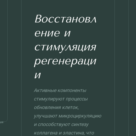
Восстановл
ение и
стимуляция
регенераци
и
Активные компоненты
стимулируют процессы
обновления клеток,
улучшают микроциркуляцию
и способствуют синтезу
коллагена и эластина, что