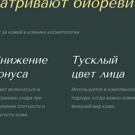
матривают биорев
нижение
Тусклый
онуса
цвет лица
ет включаться в
Используется в комплексн
граммы ухода при
подходе, когда важно осве
енении плотности и
внешний вид кожи.
угости кожи.