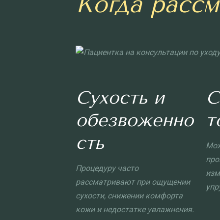
Когда расс
Сухость и
С
обезвоженно
т
сть
Мож
про
Процедуру часто
изм
рассматривают при ощущении
упр
сухости, снижении комфорта
кожи и недостатке увлажнения.