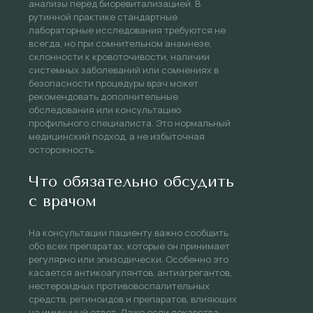
анализы перед биоревитализацией. В
рутинной практике стандартные
лабораторные исследования требуются не
всегда, но при сомнительном анамнезе,
склонности к кровоточивости, наличии
системных заболеваний или сомнениях в
безопасности процедуры врач может
рекомендовать дополнительные
обследования или консультацию
профильного специалиста. Это нормальный
медицинский подход, а не избыточная
осторожность.
Что обязательно обсудить
с врачом
На консультации пациенту важно сообщить
обо всех препаратах, которые он принимает
регулярно или эпизодически. Особенно это
касается антикоагулянтов, антиагрегантов,
нестероидных противовоспалительных
средств, ретиноидов и препаратов, влияющих
на иммунный ответ. Даже если лекарства