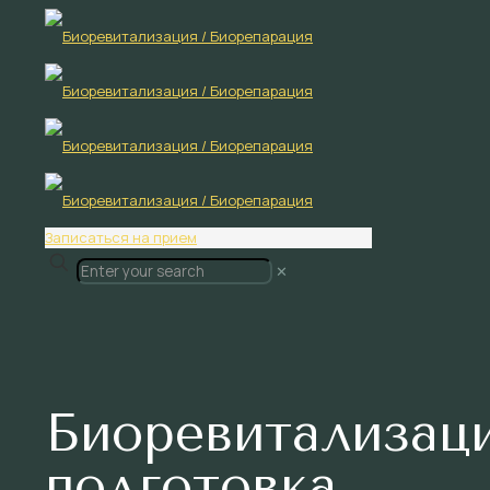
Записаться на прием
✕
Биоревитализац
подготовка