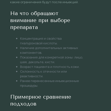
какие ограничения будут после инъекций.
На что обращают
внимание при выборе
препарата
Концентрация и свойства
гиалуроновой кислоты.
Наличие дополнительных активных
компонентов.
Показания для конкретной зоны: лицо,
шея, декольте, кисти.
Возраст пациента и плотность кожи.
Склонность к отечности или
реактивности.
Ранее перенесенные инъекционные
процедуры.
Примерное сравнение
подходов