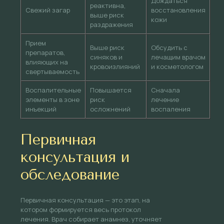
Дождаться
реактивна,
Свежий загар
восстановления
выше риск
кожи
раздражения
Прием
Выше риск
Обсудить с
препаратов,
синяков и
лечащим врачом
влияющих на
кровоизлияний
и косметологом
свертываемость
Воспалительные
Повышается
Сначала
элементы в зоне
риск
лечение
инъекций
осложнений
воспаления
Первичная
консультация и
обследование
Первичная консультация — это этап, на
котором формируется весь протокол
лечения. Врач собирает анамнез, уточняет