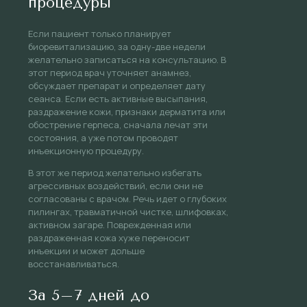
процедуры
Если пациент только планирует
биоревитализацию, за одну-две недели
желательно записаться на консультацию. В
этот период врач уточняет анамнез,
обсуждает препарат и определяет дату
сеанса. Если есть активные высыпания,
раздражение кожи, признаки дерматита или
обострение герпеса, сначала лечат эти
состояния, а уже потом проводят
инъекционную процедуру.
В этот же период желательно избегать
агрессивных воздействий, если они не
согласованы с врачом. Речь идет о глубоких
пилингах, травматичной чистке, шлифовках,
активном загаре. Поврежденная или
раздраженная кожа хуже переносит
инъекции и может дольше
восстанавливаться.
За 5–7 дней до