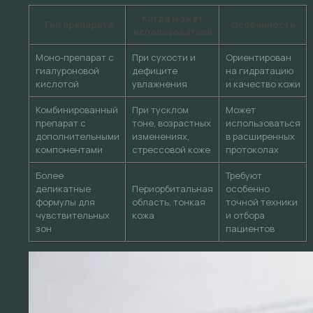
Когда может
Тип препарата
Особенности
использоваться
Моно-препарат с
При сухости и
Ориентирован
гиалуроновой
дефиците
на гидратацию
кислотой
увлажнения
и качество кожи
Комбинированный
При тусклом
Может
препарат с
тоне, возрастных
использоваться
дополнительными
изменениях,
в расширенных
компонентами
стрессовой коже
протоколах
Более
Требуют
деликатные
Периорбитальная
особенно
формулы для
область, тонкая
точной техники
чувствительных
кожа
и отбора
зон
пациентов