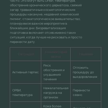
часто. Это могут быть ОРВИ, температура,
обострение хронического дерматоза, свежий
загар, травматичные косметологические
процедуры накануне, недавний химический
пилинг, стоматологическое вмешательство,
планируемое важное мероприятие в
ближайшие дни. Биоревитализация
подготовка включает отсев именно таких
ситуаций, когда лучше не рисковать и просто
перенести дату.
Комментарий
Ситуация
Решение
врача
Риск
Отложить
обострения и
Активный герпес
процедуру до
ухудшения
выздоровления
течения
Нежелательная
ОРВИ,
Перенести
нагрузка на
температура
сеанс
организм
Кожа более